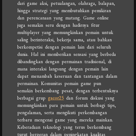
dari game aksi, petualangan, olahraga, balapan,
hingga strategi yang membutuhkan pemikiran
dan perencanaan yang matang. Game online
juga semakin seru dengan hadirnya fitur
multiplayer yang memungkinkan pemain untuk
saling berinteraksi, bekerja sama, atau bahkan
berkompetisi dengan pemain lain dari seluruh
dunia. Hal ini memberikan sensasi yang berbeda
dibandingkan dengan permainan tradisional, di
mana interaksi langsung dengan pemain lain
dapat menambah keseruan dan tantangan dalam
permainan. Komunitas pemain game pun
semakin berkembang pesat, dengan terbentuknya
berbagai grup
gacor25
dan forum diskusi yang
memungkinkan para pemain untuk berbagi tips,
pengalaman, serta mengikuti perkembangan
terbaru mengenai game yang mereka mainkan.
Keberadaan teknologi yang terus berkembang
turut berperan dalam peningkatan kualitas