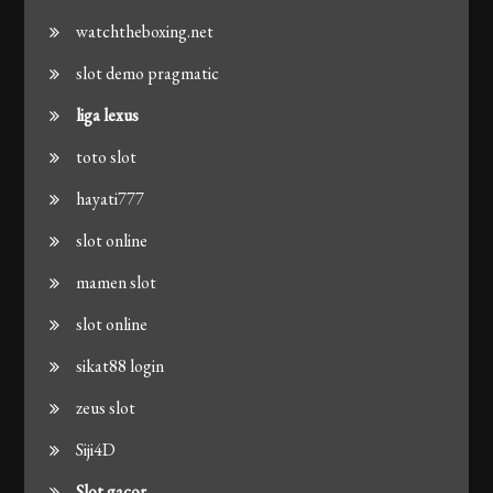
watchtheboxing.net
slot demo pragmatic
liga lexus
toto slot
hayati777
slot online
mamen slot
slot online
sikat88 login
zeus slot
Siji4D
Slot gacor