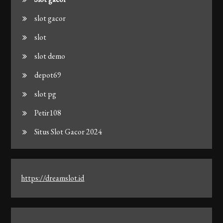
slot gacor
slot
slot demo
depot69
slot pg
Petir108
Situs Slot Gacor 2024
https://dreamslot.id