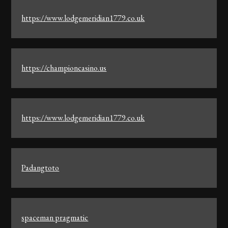
https://www.lodgemeridian1779.co.uk
https://championcasino.us
https://www.lodgemeridian1779.co.uk
Padangtoto
spaceman pragmatic