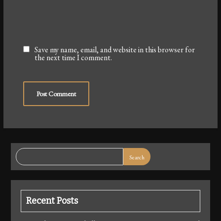
Save my name, email, and website in this browser for
the next time I comment.
Search
Recent Posts