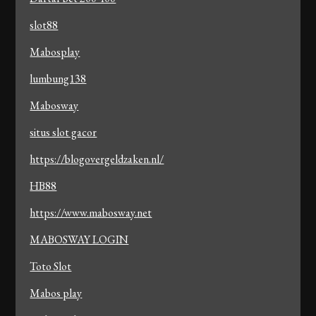
slot88
Mabosplay
lumbung138
Mabosway
situs slot gacor
https://blogovergeldzaken.nl/
HB88
https://www.mabosway.net
MABOSWAY LOGIN
Toto Slot
Mabos play