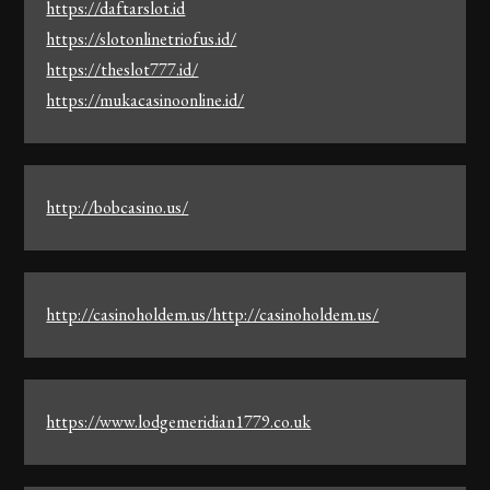
https://daftarslot.id
https://slotonlinetriofus.id/
https://theslot777.id/
https://mukacasinoonline.id/
http://bobcasino.us/
http://casinoholdem.us/http://casinoholdem.us/
https://www.lodgemeridian1779.co.uk