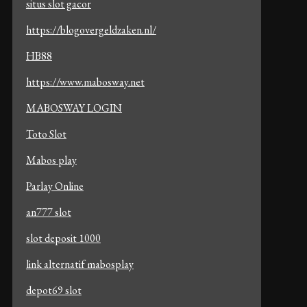
situs slot gacor
https://blogovergeldzaken.nl/
HB88
https://www.mabosway.net
MABOSWAY LOGIN
Toto Slot
Mabos play
Parlay Online
an777 slot
slot deposit 1000
link alternatif mabosplay
depot69 slot