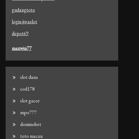
gudangtoto
login jiwaslot
depot69
maxwin77
slot dana
cod178
slot gacor
mpo777
dominobet
toto macau