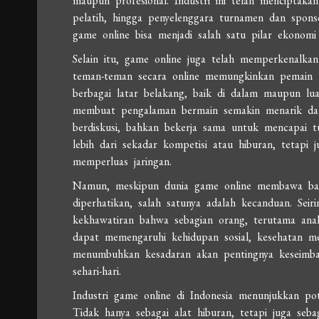
maupun profesional. Industri ini telah menciptaka
pelatih, hingga penyelenggara turnamen dan spons
game online bisa menjadi salah satu pilar ekonomi 
Selain itu, game online juga telah memperkenalka
teman-teman secara online memungkinkan pemain u
berbagai latar belakang, baik di dalam maupun lu
membuat pengalaman bermain semakin menarik dan 
berdiskusi, bahkan bekerja sama untuk mencapai t
lebih dari sekadar kompetisi atau hiburan, tetap
memperluas jaringan.
Namun, meskipun dunia game online membawa ban
diperhatikan, salah satunya adalah kecanduan. Sei
kekhawatiran bahwa sebagian orang, terutama ana
dapat memengaruhi kehidupan sosial, kesehatan me
menumbuhkan kesadaran akan pentingnya keseimba
sehari-hari.
Industri game online di Indonesia menunjukkan pot
Tidak hanya sebagai alat hiburan, tetapi juga seb