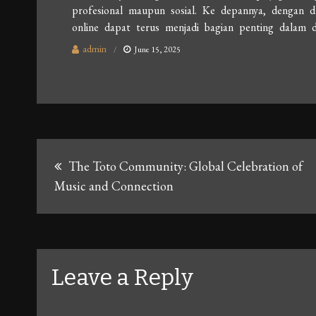
profesional maupun sosial. Ke depannya, dengan 
online dapat terus menjadi bagian penting dalam du
admin
June 15, 2025
Post
The Toto Community: Global Celebration of
navigation
Music and Connection
Leave a Reply