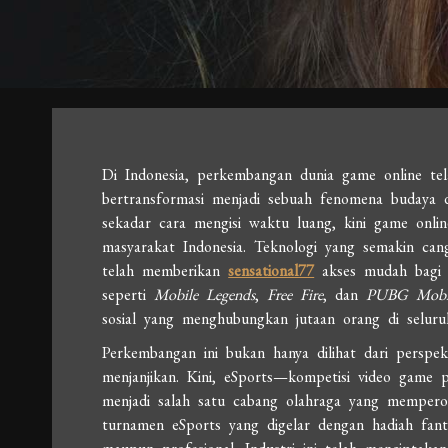
Di Indonesia, perkembangan dunia game online te
bertransformasi menjadi sebuah fenomena budaya d
sekadar cara mengisi waktu luang, kini game online
masyarakat Indonesia. Teknologi yang semakin can
telah memberikan
sensational77
akses mudah bagi s
seperti
Mobile Legends
,
Free Fire
, dan
PUBG Mobi
sosial yang menghubungkan jutaan orang di seluru
Perkembangan ini bukan hanya dilihat dari perspek
menjanjikan. Kini, eSports—kompetisi video game 
menjadi salah satu cabang olahraga yang memperol
turnamen eSports yang digelar dengan hadiah fantas