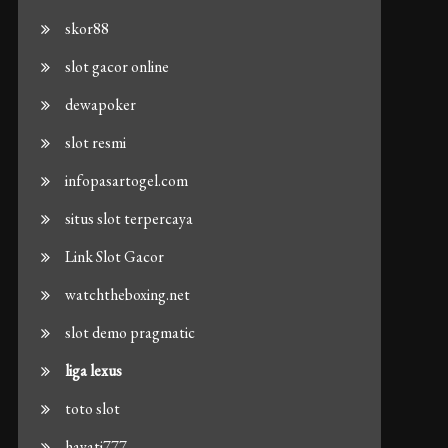
skor88
slot gacor online
dewapoker
slot resmi
infopasartogel.com
situs slot terpercaya
Link Slot Gacor
watchtheboxing.net
slot demo pragmatic
liga lexus
toto slot
hayati777