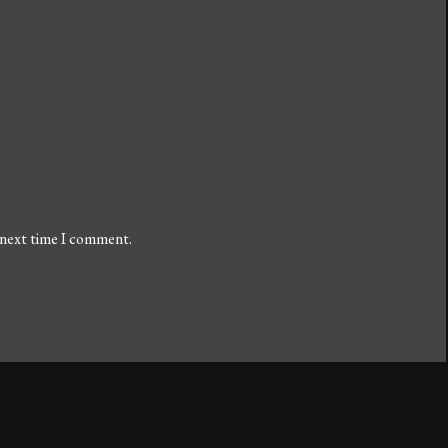
 next time I comment.