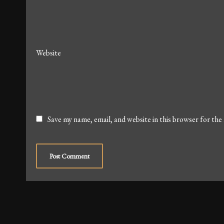
Website
Save my name, email, and website in this browser for the